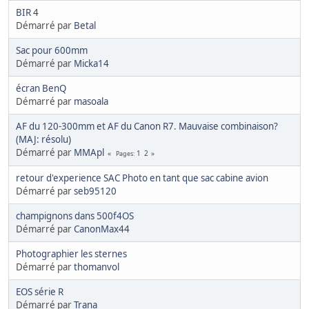
BIR 4
Démarré par
Betal
Sac pour 600mm
Démarré par
Micka14
écran BenQ
Démarré par
masoala
AF du 120-300mm et AF du Canon R7. Mauvaise combinaison?
(MAJ: résolu)
Démarré par
MMApl
1
2
Pages
retour d'experience SAC Photo en tant que sac cabine avion
Démarré par
seb95120
champignons dans 500f4OS
Démarré par
CanonMax44
Photographier les sternes
Démarré par
thomanvol
EOS série R
Démarré par
Trana