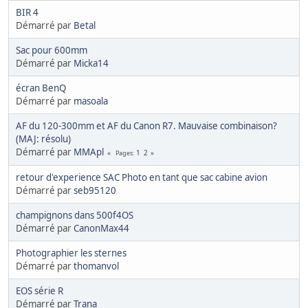
BIR 4
Démarré par
Betal
Sac pour 600mm
Démarré par
Micka14
écran BenQ
Démarré par
masoala
AF du 120-300mm et AF du Canon R7. Mauvaise combinaison?
(MAJ: résolu)
Démarré par
MMApl
1
2
Pages
retour d'experience SAC Photo en tant que sac cabine avion
Démarré par
seb95120
champignons dans 500f4OS
Démarré par
CanonMax44
Photographier les sternes
Démarré par
thomanvol
EOS série R
Démarré par
Trana