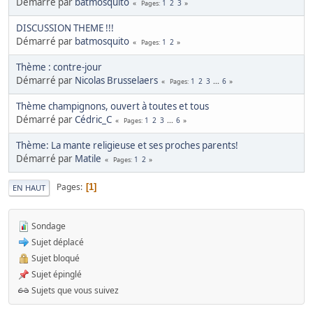
Démarré par
batmosquito
1
2
3
Pages
DISCUSSION THEME !!!
Démarré par
batmosquito
1
2
Pages
Thème : contre-jour
Démarré par
Nicolas Brusselaers
1
2
3
...
6
Pages
Thème champignons, ouvert à toutes et tous
Démarré par
Cédric_C
1
2
3
...
6
Pages
Thème: La mante religieuse et ses proches parents!
Démarré par
Matile
1
2
Pages
Pages
1
EN HAUT
Sondage
Sujet déplacé
Sujet bloqué
Sujet épinglé
Sujets que vous suivez