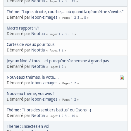
Démarré par
Neottia
1
2
3
...
12
Pages
Thème: "Ligne, droite, courbe,... où quand la géométrie s'invite."
Démarré par
lebon-zimages
1
2
3
...
8
Pages
Macro rapport 1/1
Démarré par
Neottia
1
2
3
...
5
Pages
Cartes de voeux pour tous
Démarré par
Neottia
1
2
Pages
Joyeux Noël à tous... et puisqu'on s'achemine à grand pas....
Démarré par
Neottia
1
2
Pages
Nouveaux thémes, le vote....
Démarré par
lebon-zimages
1
2
Pages
Nouveau théme, vos avis !
Démarré par
lebon-zimages
1
2
Pages
Thème : "Hors des sentiers battus" ou Osons :-)
Démarré par
Neottia
1
2
3
...
10
Pages
Thème : Insectes en vol