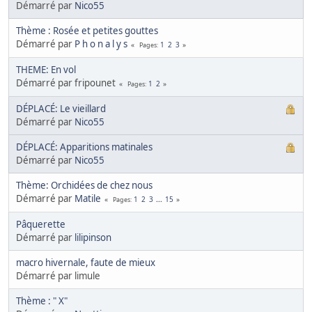
Démarré par
Nico55
Thème : Rosée et petites gouttes
Démarré par
P h o n a l y s
1
2
3
Pages
THEME: En vol
Démarré par fripounet
1
2
Pages
DÉPLACÉ: Le vieillard
Démarré par
Nico55
DÉPLACÉ: Apparitions matinales
Démarré par
Nico55
Thème: Orchidées de chez nous
Démarré par
Matile
1
2
3
...
15
Pages
Pâquerette
Démarré par
lilipinson
macro hivernale, faute de mieux
Démarré par limule
Thème : " X"