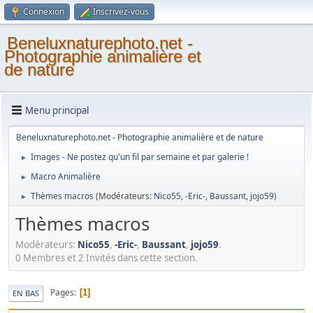
Connexion
Inscrivez-vous
Beneluxnaturephoto.net -
Photographie animalière et
de nature
Menu principal
Beneluxnaturephoto.net - Photographie animalière et de nature
Images - Ne postez qu'un fil par semaine et par galerie !
►
Macro Animalière
►
Thèmes macros
(Modérateurs:
Nico55
,
-Eric-
,
Baussant
,
jojo59
)
►
Thèmes macros
Modérateurs:
Nico55
,
-Eric-
,
Baussant
,
jojo59
.
0 Membres et 2 Invités dans cette section.
Pages
1
EN BAS