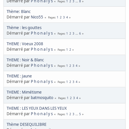
Démarré par
P h o n a l y s
1
2
3
...
8
Pages
Thème: Blanc
Démarré par
Nico55
1
2
3
4
Pages
Thème : les gouttes
Démarré par
P h o n a l y s
1
2
3
...
6
Pages
THEME : Voeux 2008
Démarré par
P h o n a l y s
1
2
Pages
THEME : Noir & Blanc
Démarré par
P h o n a l y s
1
2
3
4
Pages
THEME : Jaune
Démarré par
P h o n a l y s
1
2
3
4
Pages
THEME : Mimétisme
Démarré par
batmosquito
1
2
3
4
Pages
THEME : LES YEUX DANS LES YEUX
Démarré par
P h o n a l y s
1
2
3
...
5
Pages
Thème DESEQUILIBRE