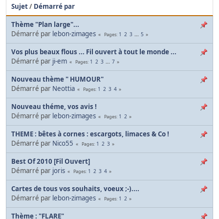
Sujet
/
Démarré par
Thème "Plan large"...
Démarré par
lebon-zimages
1
2
3
...
5
Pages
Vos plus beaux flous ... Fil ouvert à tout le monde ...
Démarré par
ji-em
1
2
3
...
7
Pages
Nouveau thème " HUMOUR"
Démarré par
Neottia
1
2
3
4
Pages
Nouveau théme, vos avis !
Démarré par
lebon-zimages
1
2
Pages
THEME : bêtes à cornes : escargots, limaces & Co !
Démarré par
Nico55
1
2
3
Pages
Best Of 2010 [Fil Ouvert]
Démarré par
joris
1
2
3
4
Pages
Cartes de tous vos souhaits, voeux ;-)....
Démarré par
lebon-zimages
1
2
Pages
Thème : "FLARE"