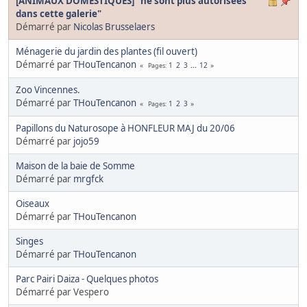
[ANIMAUX DOMESTIQUES] "ne sont plus autorisées
dans cette galerie"
Démarré par
Nicolas Brusselaers
Ménagerie du jardin des plantes (fil ouvert)
Démarré par
THouTencanon
1
2
3
...
12
Pages
Zoo Vincennes.
Démarré par
THouTencanon
1
2
3
Pages
Papillons du Naturosope à HONFLEUR MAJ du 20/06
Démarré par
jojo59
Maison de la baie de Somme
Démarré par
mrgfck
Oiseaux
Démarré par
THouTencanon
Singes
Démarré par
THouTencanon
Parc Pairi Daiza - Quelques photos
Démarré par Vespero