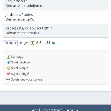
Chouette ou ?
Démarré par
sebdeniro
Jardin des Plantes
Démarré par
Is@C
Rapaces Puy du Fou aout 2017
Démarré par
pascal14
2
3
...
33
Pages
1
EN HAUT
Sondage
Sujet déplacé
Sujet bloqué
Sujet épinglé
Sujets que vous suivez
|
|
Aide
Termes et Règles
En haut ▲