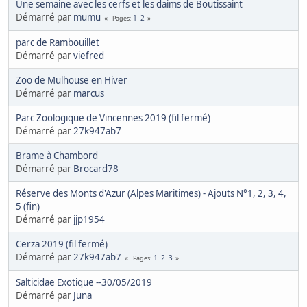
Une semaine avec les cerfs et les daims de Boutissaint
Démarré par
mumu
1
2
Pages
parc de Rambouillet
Démarré par
viefred
Zoo de Mulhouse en Hiver
Démarré par
marcus
Parc Zoologique de Vincennes 2019 (fil fermé)
Démarré par
27k947ab7
Brame à Chambord
Démarré par
Brocard78
Réserve des Monts d'Azur (Alpes Maritimes) - Ajouts N°1, 2, 3, 4,
5 (fin)
Démarré par
jjp1954
Cerza 2019 (fil fermé)
Démarré par
27k947ab7
1
2
3
Pages
Salticidae Exotique --30/05/2019
Démarré par
Juna