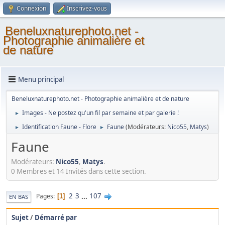
Connexion
Inscrivez-vous
Beneluxnaturephoto.net -
Photographie animalière et
de nature
Menu principal
Beneluxnaturephoto.net - Photographie animalière et de nature
Images - Ne postez qu'un fil par semaine et par galerie !
►
Identification Faune - Flore
Faune
(Modérateurs:
Nico55
,
Matys
)
►
►
Faune
Modérateurs:
Nico55
,
Matys
.
0 Membres et 14 Invités dans cette section.
2
3
...
107
Pages
1
EN BAS
Sujet
/
Démarré par