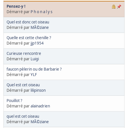
Pensez-y !
Démarré par
P h o n a l y s
Quel est donc cet oiseau
Démarré par
MÃ©ziane
Quelle est cette chenille ?
Démarré par
jjp1954
Curieuse rencontre
Démarré par
Luigi
faucon pèlerin ou de Barbarie ?
Démarré par
YLF
Quel est cet oiseau
Démarré par
lilipinson
Pouillot ?
Démarré par
alainadrien
quel est cet oiseau
Démarré par
MÃ©ziane