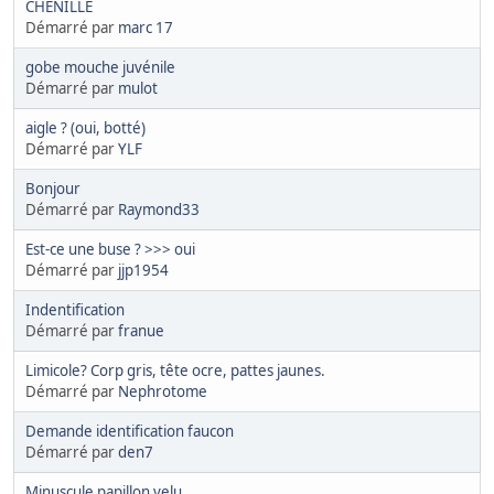
CHENILLE
Démarré par
marc 17
gobe mouche juvénile
Démarré par
mulot
aigle ? (oui, botté)
Démarré par
YLF
Bonjour
Démarré par
Raymond33
Est-ce une buse ? >>> oui
Démarré par
jjp1954
Indentification
Démarré par
franue
Limicole? Corp gris, tête ocre, pattes jaunes.
Démarré par
Nephrotome
Demande identification faucon
Démarré par
den7
Minuscule papillon velu