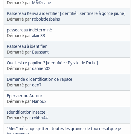
Démarré par
MÃ©ziane
Passereau Kenya à identifier [identifié : Sentinelle à gorge jaune]
Démarré par
roboisdesbains
passeareau indéterminé
Démarré par
alain33
Passereau à identifier
Démarré par
Baussant
Quel est ce papillon ? [identifiée : Pyrale de l'ortie]
Démarré par
damien02
Demande d'identification de rapace
Démarré par
den7
Epervier ou Autour
Démarré par
Nanou2
Identification insecte :
Démarré par
colibri44
"Mes" mésanges jettent toutes les graines de tournesol que je