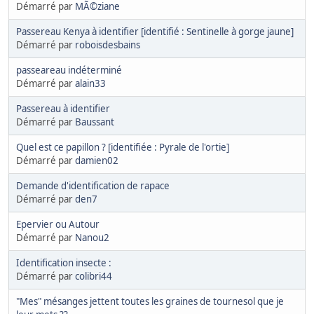
Démarré par
MÃ©ziane
Passereau Kenya à identifier [identifié : Sentinelle à gorge jaune]
Démarré par
roboisdesbains
passeareau indéterminé
Démarré par
alain33
Passereau à identifier
Démarré par
Baussant
Quel est ce papillon ? [identifiée : Pyrale de l'ortie]
Démarré par
damien02
Demande d'identification de rapace
Démarré par
den7
Epervier ou Autour
Démarré par
Nanou2
Identification insecte :
Démarré par
colibri44
"Mes" mésanges jettent toutes les graines de tournesol que je