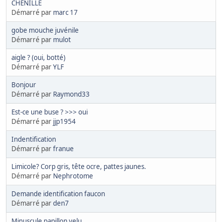
CHENILLE
Démarré par
marc 17
gobe mouche juvénile
Démarré par
mulot
aigle ? (oui, botté)
Démarré par
YLF
Bonjour
Démarré par
Raymond33
Est-ce une buse ? >>> oui
Démarré par
jjp1954
Indentification
Démarré par
franue
Limicole? Corp gris, tête ocre, pattes jaunes.
Démarré par
Nephrotome
Demande identification faucon
Démarré par
den7
Minuscule papillon velu