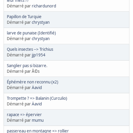
leur mets ??
Démarré par
richardunord
Papillon de Turquie
Démarré par
chrystyan
larve de punaise (Identifié)
Démarré par
chrystyan
Quels insectes --> Trichius
Démarré par
jjp1954
Sanglier pas si bizarre.
Démarré par Ã©s
Éphémère non reconnu (x2)
Démarré par
Äavid
Trompette ? => Balanin (Curculio)
Démarré par
Äavid
rapace => épervier
Démarré par
mumu
passereau en montagne => rollier