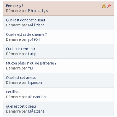
Pensez-y !
Démarré par
P h o n a l y s
Quel est donc cet oiseau
Démarré par
MÃ©ziane
Quelle est cette chenille ?
Démarré par
jjp1954
Curieuse rencontre
Démarré par
Luigi
faucon pèlerin ou de Barbarie ?
Démarré par
YLF
Quel est cet oiseau
Démarré par
lilipinson
Pouillot ?
Démarré par
alainadrien
quel est cet oiseau
Démarré par
MÃ©ziane