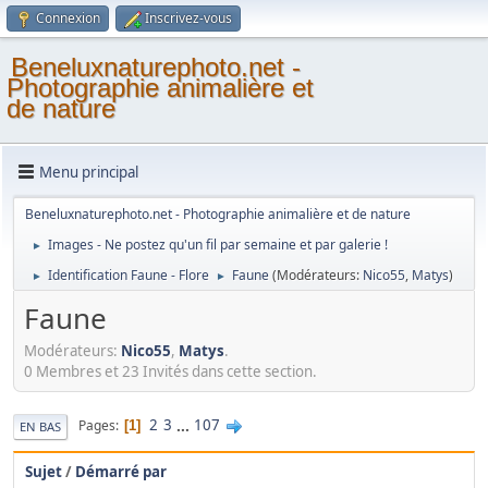
Connexion
Inscrivez-vous
Beneluxnaturephoto.net -
Photographie animalière et
de nature
Menu principal
Beneluxnaturephoto.net - Photographie animalière et de nature
Images - Ne postez qu'un fil par semaine et par galerie !
►
Identification Faune - Flore
Faune
(Modérateurs:
Nico55
,
Matys
)
►
►
Faune
Modérateurs:
Nico55
,
Matys
.
0 Membres et 23 Invités dans cette section.
2
3
...
107
Pages
1
EN BAS
Sujet
/
Démarré par