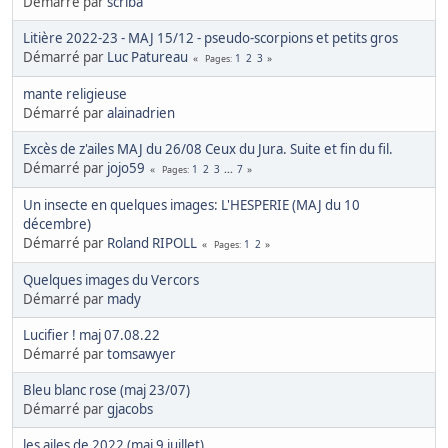
Démarré par
scriba
Litière 2022-23 - MAJ 15/12 - pseudo-scorpions et petits gros
Démarré par
Luc Patureau
1
2
3
Pages
mante religieuse
Démarré par
alainadrien
Excès de z'ailes MAJ du 26/08 Ceux du Jura. Suite et fin du fil.
Démarré par
jojo59
1
2
3
...
7
Pages
Un insecte en quelques images: L'HESPERIE (MAJ du 10
décembre)
Démarré par
Roland RIPOLL
1
2
Pages
Quelques images du Vercors
Démarré par
mady
Lucifier ! maj 07.08.22
Démarré par
tomsawyer
Bleu blanc rose (maj 23/07)
Démarré par
gjacobs
les ailes de 2022 (maj 9 juillet)