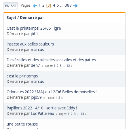
1
2
4
5
...
388
Pages
3
EN BAS
Sujet
/
Démarré par
C'est le printemps! 25/05 Tigre
Démarré par
jbfft
insecte aux belles couleurs
Démarré par
marcus
Des écailles et des ailes des sans ailes et des pattes
Démarré par
den7
1
2
3
...
12
Pages
c'est le printemps
Démarré par
marcus
Odonates 2022 ! MAJ du 12/06 Belles demoiselles !
Démarré par
jojo59
1
2
Pages
Papillons 2022 - 4/10 - sortie avec Eddy !
Démarré par
Luc Patureau
1
2
3
...
13
Pages
une petite rousse