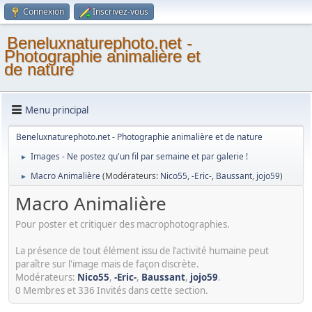
Connexion
Inscrivez-vous
Beneluxnaturephoto.net -
Photographie animalière et
de nature
Menu principal
Beneluxnaturephoto.net - Photographie animalière et de nature
Images - Ne postez qu'un fil par semaine et par galerie !
►
Macro Animalière
(Modérateurs:
Nico55
,
-Eric-
,
Baussant
,
jojo59
)
►
Macro Animalière
Pour poster et critiquer des macrophotographies.
La présence de tout élément issu de l'activité humaine peut
paraître sur l'image mais de façon discrète.
Modérateurs:
Nico55
,
-Eric-
,
Baussant
,
jojo59
.
0 Membres et 336 Invités dans cette section.