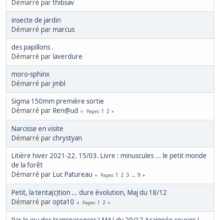
Démarré par
thibsav
insecte de jardin
Démarré par
marcus
des papillons .
Démarré par
laverdure
moro-sphinx
Démarré par
jmbl
Sigma 150mm première sortie
Démarré par
Ren@ud
1
2
Pages
Narcisse en visite
Démarré par
chrystyan
Litière hiver 2021-22. 15/03. Livre : minuscules ... le petit monde
de la forêt
Démarré par
Luc Patureau
1
2
3
...
9
Pages
Petit, la tenta(c)tion ... dure évolution, Maj du 18/12
Démarré par
opta10
1
2
Pages
Par le jeu des transparences ! MAJ du 20/12 Araignée courge !