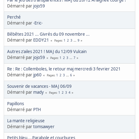
Démarré par
jojo59
Perché
Démarré par
-Eric-
Bêbêtes 2021 ... Givrés du 09 novembre ...
Démarré par
EDDY21
1
2
3
...
9
Pages
Autres z'ailes 2021 ! MAJ du 12/09 Vulcain
Démarré par
jojo59
1
2
3
...
7
Pages
Re : Re : Collemboles, le retour maj mercredi 3 fevrier 2021
Démarré par
jp60
1
2
3
...
6
Pages
Souvenir de vacances - MAJ 06/09
Démarré par
mady
1
2
3
4
Pages
Papillons
Démarré par
PTH
La mante religieuse
Démarré par
tomsawyer
Petits bleu....Parabole et courbures