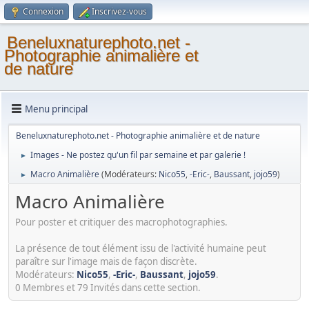
Connexion
Inscrivez-vous
Beneluxnaturephoto.net -
Photographie animalière et
de nature
Menu principal
Beneluxnaturephoto.net - Photographie animalière et de nature
Images - Ne postez qu'un fil par semaine et par galerie !
►
Macro Animalière
(Modérateurs:
Nico55
,
-Eric-
,
Baussant
,
jojo59
)
►
Macro Animalière
Pour poster et critiquer des macrophotographies.
La présence de tout élément issu de l'activité humaine peut
paraître sur l'image mais de façon discrète.
Modérateurs:
Nico55
,
-Eric-
,
Baussant
,
jojo59
.
0 Membres et 79 Invités dans cette section.