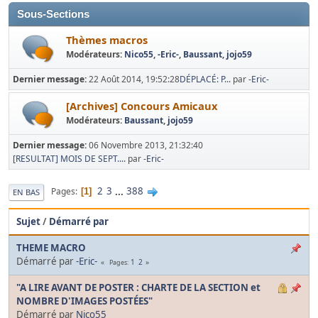
Sous-Sections
Thèmes macros
Modérateurs:
Nico55
,
-Eric-
,
Baussant
,
jojo59
Dernier message:
22 Août 2014, 19:52:28
DÉPLACÉ: P...
par
-Eric-
[Archives] Concours Amicaux
Modérateurs:
Baussant
,
jojo59
Dernier message:
06 Novembre 2013, 21:32:40
[RESULTAT] MOIS DE SEPT....
par
-Eric-
2
3
...
388
Pages
1
EN BAS
Sujet
/
Démarré par
THEME MACRO
Démarré par
-Eric-
1
2
Pages
"A LIRE AVANT DE POSTER : CHARTE DE LA SECTION et
NOMBRE D'IMAGES POSTÉES"
Démarré par
Nico55