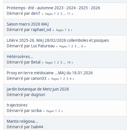
Printemps - été - automne 2023 - 2024 - 2025 - 2026
Démarré par
den7
1
2
3
...
11
Pages
Saison macro 2026 MAJ
Démarré par
raphael_od
1
2
Pages
Litière 2025-26. MAJ 28/02/2026 collemboles et psoques
Démarré par
Luc Patureau
1
2
3
...
6
Pages
Hétérocères...
Démarré par
Betal
1
2
3
...
14
Pages
Proxy en terre médocaine ...MAJ du 18.01.2026
Démarré par
canon33
1
2
3
4
Pages
Jardin botanique de Metz juin 2026
Démarré par
dugnon
trajectoires
Démarré par
scriba
1
2
Pages
Mantis religiosa...
Démarré par
Isab44