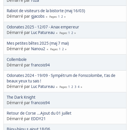
Démarré par
roza
Rabiot de visiteurs de la bistorte (maj 16/03)
Démarré par
gjacobs
1
2
Pages
Odonates 2025 - 12/07 - Anax empereur
Démarré par
Luc Patureau
1
2
Pages
Mes petites bêtes 2025 (maj 7 mai)
Démarré par
Nanou2
1
2
Pages
Collembole
Démarré par
francois94
Odonates 2024 - 19/09 - Sympétrum de Fonscolombe, t'as de
beaux yeux tu sais !
Démarré par
Luc Patureau
1
2
3
4
Pages
The Dark Knight
Démarré par
francois94
Retour de Corse ...Ajout du 01 juillet
Démarré par
EDDY21
Bijou-bijou + ajout 18/06