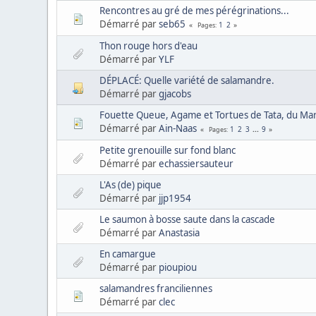
Rencontres au gré de mes pérégrinations...
Démarré par
seb65
1
2
Pages
Thon rouge hors d'eau
Démarré par
YLF
DÉPLACÉ: Quelle variété de salamandre.
Démarré par
gjacobs
Fouette Queue, Agame et Tortues de Tata, du Ma
Démarré par
Ain-Naas
1
2
3
...
9
Pages
Petite grenouille sur fond blanc
Démarré par
echassiersauteur
L'As (de) pique
Démarré par
jjp1954
Le saumon à bosse saute dans la cascade
Démarré par
Anastasia
En camargue
Démarré par
pioupiou
salamandres franciliennes
Démarré par
clec