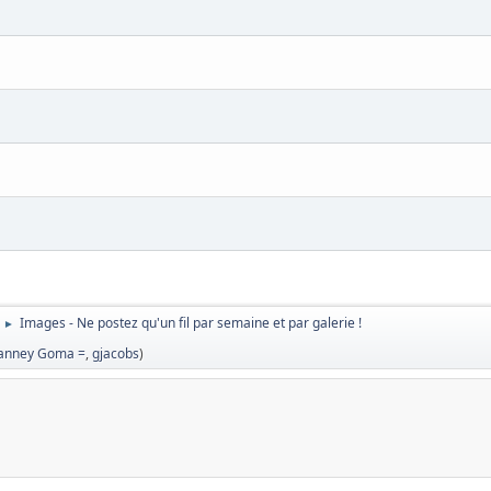
Images - Ne postez qu'un fil par semaine et par galerie !
►
ianney Goma =
,
gjacobs
)