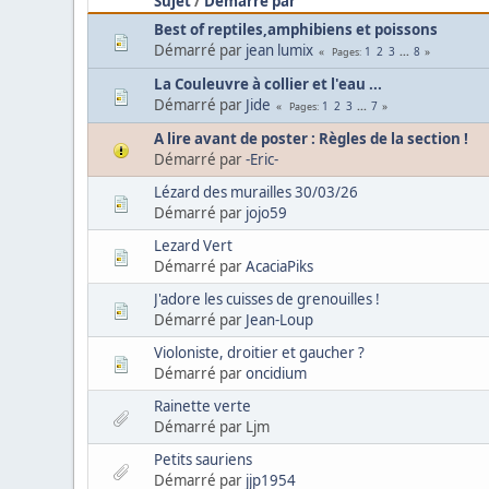
Sujet
/
Démarré par
Best of reptiles,amphibiens et poissons
Démarré par
jean lumix
1
2
3
...
8
Pages
La Couleuvre à collier et l'eau ...
Démarré par
Jide
1
2
3
...
7
Pages
A lire avant de poster : Règles de la section !
Démarré par
-Eric-
Lézard des murailles 30/03/26
Démarré par
jojo59
Lezard Vert
Démarré par
AcaciaPiks
J'adore les cuisses de grenouilles !
Démarré par
Jean-Loup
Violoniste, droitier et gaucher ?
Démarré par
oncidium
Rainette verte
Démarré par Ljm
Petits sauriens
Démarré par
jjp1954