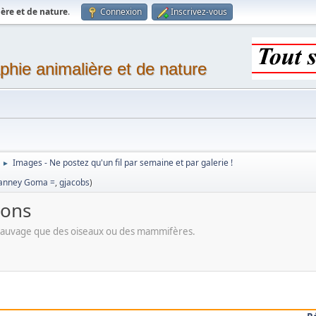
ère et de nature
.
Connexion
Inscrivez-vous
phie animalière et de nature
Images - Ne postez qu'un fil par semaine et par galerie !
►
ianney Goma =
,
gjacobs
)
sons
 sauvage que des oiseaux ou des mammifères.