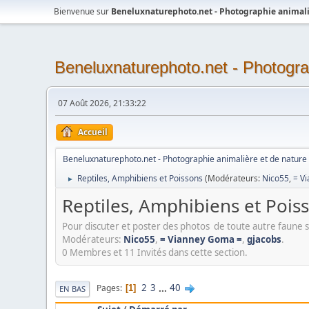
Bienvenue sur
Beneluxnaturephoto.net - Photographie animali
Beneluxnaturephoto.net - Photogra
07 Août 2026, 21:33:22
Accueil
Beneluxnaturephoto.net - Photographie animalière et de nature
Reptiles, Amphibiens et Poissons
(Modérateurs:
Nico55
,
= V
►
Reptiles, Amphibiens et Pois
Pour discuter et poster des photos de toute autre faune
Modérateurs:
Nico55
,
= Vianney Goma =
,
gjacobs
.
0 Membres et 11 Invités dans cette section.
2
3
...
40
Pages
1
EN BAS