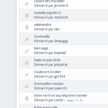
Lézard des murailles
Démarré par
jerome D
Godzilla maj 06/12
Démarré par
martin34
salamandre
Démarré par
clec
Grenouille
Démarré par
Smauggy
bien sage
Démarré par
bojolaid
Italie en juin 2020
Démarré par
jmlustrat
Couleuvre à collier
Démarré par
jjp1954
Grenouilles rousses
Démarré par
Julien 65
entre terre et eau Maj time traveler
Démarré par
Lionel
1
2
3
Pages
P'tite grenouille