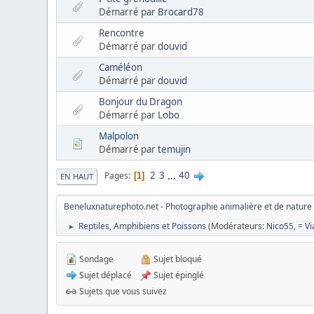
Démarré par
Brocard78
Rencontre
Démarré par
douvid
Caméléon
Démarré par
douvid
Bonjour du Dragon
Démarré par
Lobo
Malpolon
Démarré par
temujin
2
3
...
40
Pages
1
EN HAUT
Beneluxnaturephoto.net - Photographie animalière et de nature
Reptiles, Amphibiens et Poissons
(Modérateurs:
Nico55
,
= V
►
Sondage
Sujet bloqué
Sujet déplacé
Sujet épinglé
Sujets que vous suivez