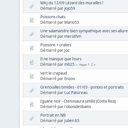
MAJ du 12/09 Lézard des murailles !
Démarré par
jojo59
Poissons chats
Démarré par
Mario53
Une salamandre bien sympathique avec ses allure
Démarré par
merothm
Poissons + crabes
Démarré par
Joc
Il ne manque que l'ours
Démarré par
mb25
1
2
Pages
vert le crapaud
Démarré par
Enzoo
Grenouilles timides - 01/03 - pontes et portraits
Démarré par
Luc Patureau
Iguane noir - Ctenosaura similis (Costa Rica)
Démarré par
roboisdesbains
Portrait en NB
Démarré par
Julien 65