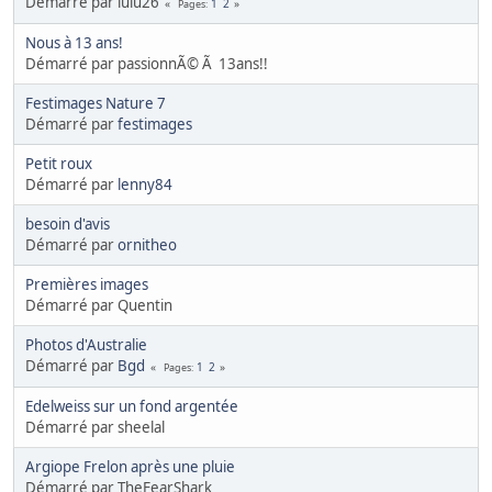
Démarré par lulu26
1
2
Pages
Nous à 13 ans!
Démarré par passionnÃ© Ã 13ans!!
Festimages Nature 7
Démarré par
festimages
Petit roux
Démarré par
lenny84
besoin d'avis
Démarré par
ornitheo
Premières images
Démarré par Quentin
Photos d'Australie
Démarré par
Bgd
1
2
Pages
Edelweiss sur un fond argentée
Démarré par sheelal
Argiope Frelon après une pluie
Démarré par TheFearShark