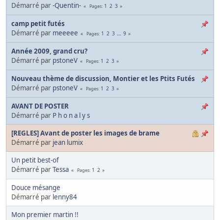
Démarré par
-Quentin-
1
2
3
Pages
camp petit futés
Démarré par
meeeee
1
2
3
...
9
Pages
Année 2009, grand cru?
Démarré par
pstoneV
1
2
3
Pages
Nouveau thème de discussion, Montier et les Ptits Futés
Démarré par
pstoneV
1
2
3
Pages
AVANT DE POSTER
Démarré par
P h o n a l y s
[REGLES] Avant de poster les images de brame
Démarré par
jean lumix
Un petit best-of
Démarré par
Tessa
1
2
Pages
Douce mésange
Démarré par
lenny84
Mon premier martin !!