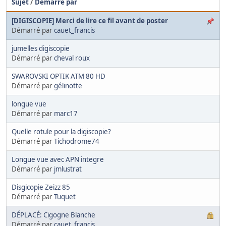
Sujet
/
Démarré par
[DIGISCOPIE] Merci de lire ce fil avant de poster
Démarré par
cauet_francis
jumelles digiscopie
Démarré par
cheval roux
SWAROVSKI OPTIK ATM 80 HD
Démarré par
gélinotte
longue vue
Démarré par
marc17
Quelle rotule pour la digiscopie?
Démarré par
Tichodrome74
Longue vue avec APN integre
Démarré par
jmlustrat
Disgicopie Zeizz 85
Démarré par
Tuquet
DÉPLACÉ: Cigogne Blanche
Démarré par
cauet_francis