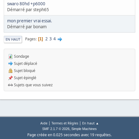
swaro 80hd +p6000
Démarré par steph65
mon premier vrai essai.
Démarré par bonam
2
3
4
Pages
1
EN HAUT
Sondage
Sujet déplacé
Sujet bloqué
Sujet épinglé
Sujets que vous suivez
|
|
Aide
Termes et Règles
En haut ▲
,
SMF 2.1.7 © 2026
Simple Machines
Page créée en 0.025 secondes avec 19 requêtes.