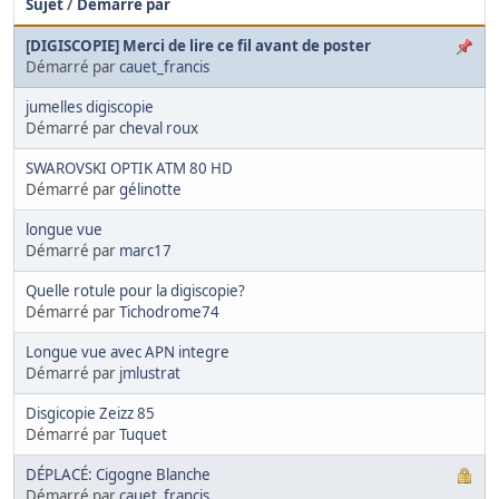
Sujet
/
Démarré par
[DIGISCOPIE] Merci de lire ce fil avant de poster
Démarré par
cauet_francis
jumelles digiscopie
Démarré par
cheval roux
SWAROVSKI OPTIK ATM 80 HD
Démarré par
gélinotte
longue vue
Démarré par
marc17
Quelle rotule pour la digiscopie?
Démarré par
Tichodrome74
Longue vue avec APN integre
Démarré par
jmlustrat
Disgicopie Zeizz 85
Démarré par
Tuquet
DÉPLACÉ: Cigogne Blanche
Démarré par
cauet_francis