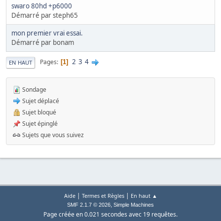
swaro 80hd +p6000
Démarré par steph65
mon premier vrai essai.
Démarré par bonam
2
3
4
Pages
1
EN HAUT
Sondage
Sujet déplacé
Sujet bloqué
Sujet épinglé
Sujets que vous suivez
|
|
Aide
Termes et Règles
En haut ▲
,
SMF 2.1.7 © 2026
Simple Machines
Page créée en 0.021 secondes avec 19 requêtes.