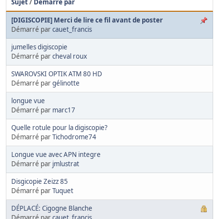
Sujet
/
Démarré par
[DIGISCOPIE] Merci de lire ce fil avant de poster
Démarré par
cauet_francis
jumelles digiscopie
Démarré par
cheval roux
SWAROVSKI OPTIK ATM 80 HD
Démarré par
gélinotte
longue vue
Démarré par
marc17
Quelle rotule pour la digiscopie?
Démarré par
Tichodrome74
Longue vue avec APN integre
Démarré par
jmlustrat
Disgicopie Zeizz 85
Démarré par
Tuquet
DÉPLACÉ: Cigogne Blanche
Démarré par
cauet_francis