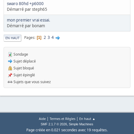
swaro 80hd +p6000
Démarré par steph65
mon premier vrai essai.
Démarré par bonam
2
3
4
Pages
1
EN HAUT
Sondage
Sujet déplacé
Sujet bloqué
Sujet épinglé
Sujets que vous suivez
|
|
Aide
Termes et Règles
En haut ▲
,
SMF 2.1.7 © 2026
Simple Machines
Page créée en 0.021 secondes avec 19 requêtes.