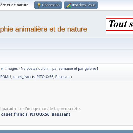
ère et de nature
.
Connexion
Inscrivez-vous
phie animalière et de nature
Images - Ne postez qu'un fil par semaine et par galerie !
►
,
ROMU
,
cauet_francis
,
PITOUX56
,
Baussant
)
t paraître sur l'image mais de façon discrète.
,
cauet_francis
,
PITOUX56
,
Baussant
.