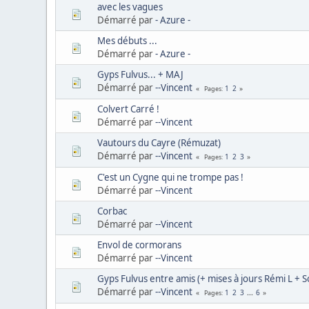
avec les vagues
Démarré par
- Azure -
Mes débuts ...
Démarré par
- Azure -
Gyps Fulvus... + MAJ
Démarré par
--Vincent
1
2
Pages
Colvert Carré !
Démarré par
--Vincent
Vautours du Cayre (Rémuzat)
Démarré par
--Vincent
1
2
3
Pages
C'est un Cygne qui ne trompe pas !
Démarré par
--Vincent
Corbac
Démarré par
--Vincent
Envol de cormorans
Démarré par
--Vincent
Gyps Fulvus entre amis (+ mises à jours Rémi L + So
Démarré par
--Vincent
1
2
3
...
6
Pages