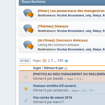
Sous-Sections
[Hiver] Les passereaux des mangeoires
Modérateurs:
Nicolas Brusselaers
,
caty
,
Matys
,
R
[Thèmes] Oiseaux
Modérateurs:
Nicolas Brusselaers
,
caty
,
Matys
,
R
[Archives] Concours Amicaux
Listing des concours amicaux
Modérateurs:
Nicolas Brusselaers
,
caty
,
Matys
,
R
2
3
...
530
Pages
1
EN BAS
Sujet
/
Démarré par
[PHOTOS AU NID] CHANGEMENT DU REGLEMENT 
Démarré par
DavidG
1
2
3
Pages
Humour ornitho (Fil ouvert)
Démarré par
Lemarcost
1
2
3
...
17
Pages
Vos cartes de voeux 2016
Démarré par
marc17