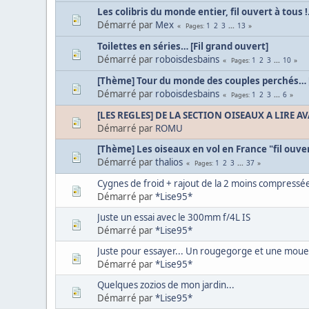
Les colibris du monde entier, fil ouvert à tous !.
Démarré par
Mex
1
2
3
...
13
Pages
Toilettes en séries… [Fil grand ouvert]
Démarré par
roboisdesbains
1
2
3
...
10
Pages
[Thème] Tour du monde des couples perchés… [
Démarré par
roboisdesbains
1
2
3
...
6
Pages
[LES REGLES] DE LA SECTION OISEAUX A LIRE A
Démarré par
ROMU
[Thème] Les oiseaux en vol en France "fil ouve
Démarré par
thalios
1
2
3
...
37
Pages
Cygnes de froid + rajout de la 2 moins compressé
Démarré par
*Lise95*
Juste un essai avec le 300mm f/4L IS
Démarré par
*Lise95*
Juste pour essayer... Un rougegorge et une moue
Démarré par
*Lise95*
Quelques zozios de mon jardin...
Démarré par
*Lise95*