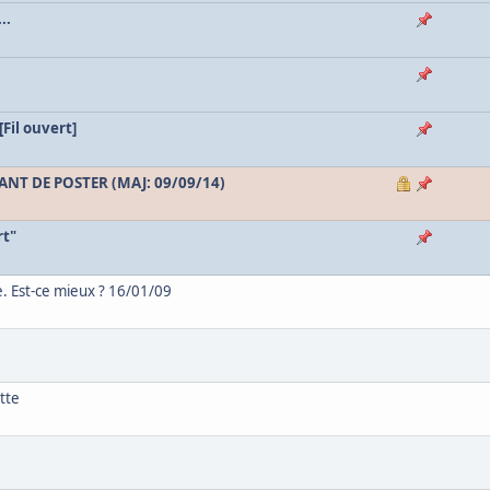
..
Fil ouvert]
VANT DE POSTER (MAJ: 09/09/14)
rt"
e. Est-ce mieux ? 16/01/09
tte