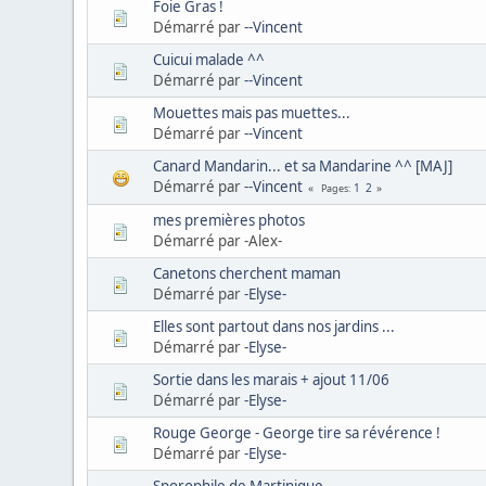
Foie Gras !
Démarré par
--Vincent
Cuicui malade ^^
Démarré par
--Vincent
Mouettes mais pas muettes...
Démarré par
--Vincent
Canard Mandarin... et sa Mandarine ^^ [MAJ]
Démarré par
--Vincent
1
2
Pages
mes premières photos
Démarré par -Alex-
Canetons cherchent maman
Démarré par
-Elyse-
Elles sont partout dans nos jardins ...
Démarré par
-Elyse-
Sortie dans les marais + ajout 11/06
Démarré par
-Elyse-
Rouge George - George tire sa révérence !
Démarré par
-Elyse-
Sporophile de Martinique