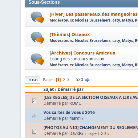
Sous-Sections
[Hiver] Les passereaux des mangeoires
Modérateurs:
Nicolas Brusselaers
,
caty
,
Matys
,
R
[Thèmes] Oiseaux
Modérateurs:
Nicolas Brusselaers
,
caty
,
Matys
,
R
[Archives] Concours Amicaux
Listing des concours amicaux
Modérateurs:
Nicolas Brusselaers
,
caty
,
Matys
,
R
2
3
...
530
Pages
1
EN BAS
Sujet
/
Démarré par
[LES REGLES] DE LA SECTION OISEAUX A LIRE A
Démarré par
ROMU
Vos cartes de voeux 2016
Démarré par
marc17
[PHOTOS AU NID] CHANGEMENT DU REGLEMENT 
Démarré par
DavidG
1
2
3
Pages