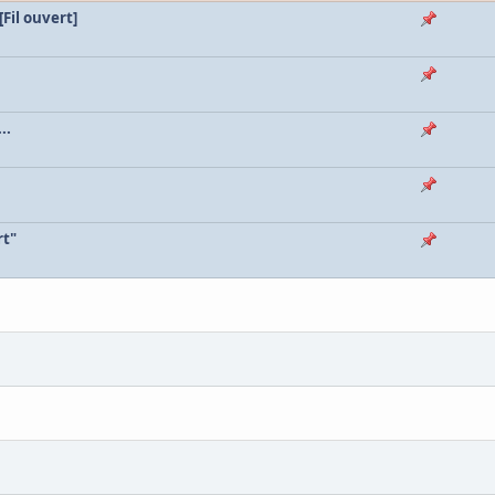
Fil ouvert]
..
rt"