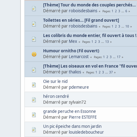
[Thème] Tour du monde des couples perchés… [
Démarré par
roboisdesbains
1
2
3
...
6
Pages
Toilettes en séries… [Fil grand ouvert]
Démarré par
roboisdesbains
1
2
3
...
10
Pages
Les colibris du monde entier, fil ouvert à tous !.
Démarré par
Mex
1
2
3
...
13
Pages
Humour ornitho (Fil ouvert)
Démarré par
Lemarcost
1
2
3
...
17
Pages
[Thème] Les oiseaux en vol en France "fil ouve
Démarré par
thalios
1
2
3
...
37
Pages
Oie sur le nid
Démarré par
pdemeure
héron cendré
Démarré par sylvain72
grande peruche en Essonne
Démarré par
Pierre ESTEFFE
Un pic épeiche dans mon jardin
Démarré par
louisledeboucheur