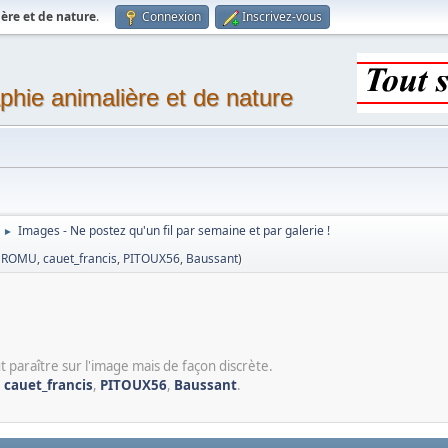
ère et de nature
.
Connexion
Inscrivez-vous
phie animalière et de nature
Images - Ne postez qu'un fil par semaine et par galerie !
►
,
ROMU
,
cauet_francis
,
PITOUX56
,
Baussant
)
t paraître sur l'image mais de façon discrète.
,
cauet_francis
,
PITOUX56
,
Baussant
.