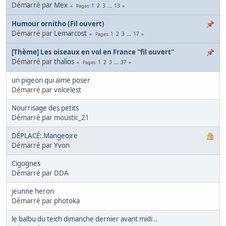
Démarré par
Mex
1
2
3
...
13
Pages
Humour ornitho (Fil ouvert)
Démarré par
Lemarcost
1
2
3
...
17
Pages
[Thème] Les oiseaux en vol en France "fil ouvert"
Démarré par
thalios
1
2
3
...
37
Pages
un pigeon qui aime poser
Démarré par
volcelest
Nourrisage des petits
Démarré par moustic_21
DÉPLACÉ: Mangeoire
Démarré par
Yvon
Cigognes
Démarré par DDA
jeunne heron
Démarré par
photoka
le balbu du teich dimanche dernier avant midi ..