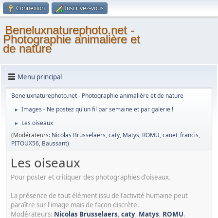
Connexion
Inscrivez-vous
Beneluxnaturephoto.net -
Photographie animalière et
de nature
Menu principal
Beneluxnaturephoto.net - Photographie animalière et de nature
Images - Ne postez qu'un fil par semaine et par galerie !
►
Les oiseaux
►
(Modérateurs:
Nicolas Brusselaers
,
caty
,
Matys
,
ROMU
,
cauet_francis
,
PITOUX56
,
Baussant
)
Les oiseaux
Pour poster et critiquer des photographies d'oiseaux.
La présence de tout élément issu de l'activité humaine peut
paraître sur l'image mais de façon discrète.
Modérateurs:
Nicolas Brusselaers
,
caty
,
Matys
,
ROMU
,