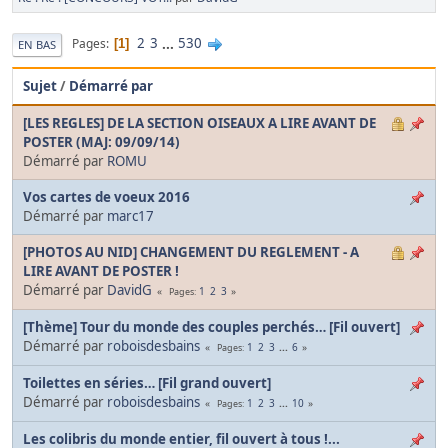
2
3
...
530
Pages
1
EN BAS
Sujet
/
Démarré par
[LES REGLES] DE LA SECTION OISEAUX A LIRE AVANT DE
POSTER (MAJ: 09/09/14)
Démarré par
ROMU
Vos cartes de voeux 2016
Démarré par
marc17
[PHOTOS AU NID] CHANGEMENT DU REGLEMENT - A
LIRE AVANT DE POSTER !
Démarré par
DavidG
1
2
3
Pages
[Thème] Tour du monde des couples perchés… [Fil ouvert]
Démarré par
roboisdesbains
1
2
3
...
6
Pages
Toilettes en séries… [Fil grand ouvert]
Démarré par
roboisdesbains
1
2
3
...
10
Pages
Les colibris du monde entier, fil ouvert à tous !...