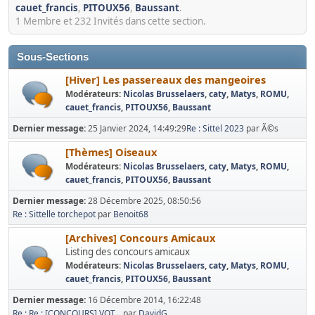
cauet_francis
,
PITOUX56
,
Baussant
.
1 Membre et 232 Invités dans cette section.
Sous-Sections
[Hiver] Les passereaux des mangeoires
Modérateurs:
Nicolas Brusselaers
,
caty
,
Matys
,
ROMU
,
cauet_francis
,
PITOUX56
,
Baussant
Dernier message:
25 Janvier 2024, 14:49:29
Re : Sittel 2023
par Ã©s
[Thèmes] Oiseaux
Modérateurs:
Nicolas Brusselaers
,
caty
,
Matys
,
ROMU
,
cauet_francis
,
PITOUX56
,
Baussant
Dernier message:
28 Décembre 2025, 08:50:56
Re : Sittelle torchepot
par
Benoit68
[Archives] Concours Amicaux
Listing des concours amicaux
Modérateurs:
Nicolas Brusselaers
,
caty
,
Matys
,
ROMU
,
cauet_francis
,
PITOUX56
,
Baussant
Dernier message:
16 Décembre 2014, 16:22:48
Re : Re : [CONCOURS] VOT...
par
DavidG