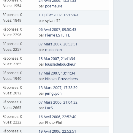
Réponses: 0
24 Avril 2006, 15:51:33
Vues: 1954
par
pdemeure
Réponses: 0
10 Juillet 2007, 16:15:49
Vues: 1849
par sylvain72
Réponses: 0
06 Avril 2007, 09:50:43
Vues: 2296
par
Pierre ESTEFFE
Réponses: 0
07 Mars 2007, 20:53:51
Vues: 2257
par
midoohan
Réponses: 0
18 Mai 2007, 21:41:34
Vues: 2265
par
louisledeboucheur
Réponses: 0
17 Mai 2007, 13:11:34
Vues: 1940
par
Nicolas Brusselaers
Réponses: 0
13 Mars 2007, 17:38:39
Vues: 2012
par
jemguyon
Réponses: 0
07 Mars 2006, 21:04:32
Vues: 2665
par
LucS
Réponses: 0
16 Avril 2006, 22:52:40
Vues: 2222
par Photo-Phil
Réponses: 0
19 Avril 2006, 22:52:51