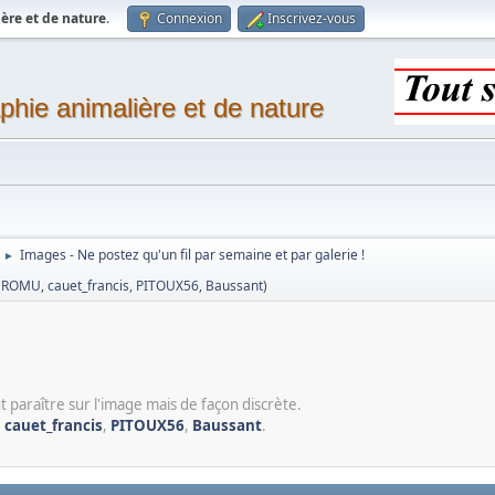
ère et de nature
.
Connexion
Inscrivez-vous
phie animalière et de nature
Images - Ne postez qu'un fil par semaine et par galerie !
►
,
ROMU
,
cauet_francis
,
PITOUX56
,
Baussant
)
t paraître sur l'image mais de façon discrète.
,
cauet_francis
,
PITOUX56
,
Baussant
.