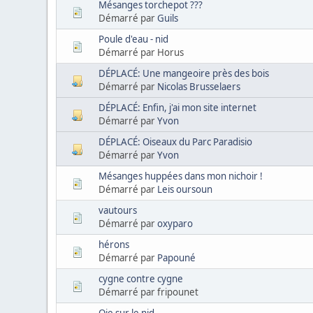
Mésanges torchepot ???
Démarré par
Guils
Poule d'eau - nid
Démarré par Horus
DÉPLACÉ: Une mangeoire près des bois
Démarré par
Nicolas Brusselaers
DÉPLACÉ: Enfin, j'ai mon site internet
Démarré par
Yvon
DÉPLACÉ: Oiseaux du Parc Paradisio
Démarré par
Yvon
Mésanges huppées dans mon nichoir !
Démarré par
Leis oursoun
vautours
Démarré par
oxyparo
hérons
Démarré par
Papouné
cygne contre cygne
Démarré par fripounet
Oie sur le nid