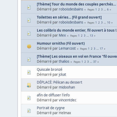
[Thème] Tour du monde des couples perchés… [
Démarré par
roboisdesbains
1
2
3
...
6
Pages
Toilettes en séries… [Fil grand ouvert]
Démarré par
roboisdesbains
1
2
3
...
10
Pages
Les colibris du monde entier, fil ouvert à tous !.
Démarré par
Mex
1
2
3
...
13
Pages
Humour ornitho (Fil ouvert)
Démarré par
Lemarcost
1
2
3
...
17
Pages
[Thème] Les oiseaux en vol en France "fil ouve
Démarré par
thalios
1
2
3
...
37
Pages
Quiscale bronzé
Démarré par
jckat
DÉPLACÉ: Pélican au dessert
Démarré par
midoohan
afin de diffuser l'info
Démarré par
vincentdec
Portrait de cygne
Démarré par Helmax