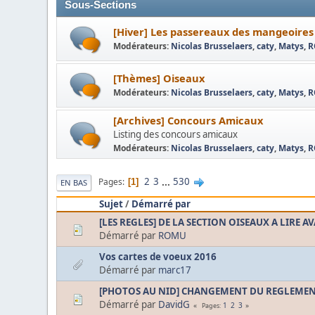
Sous-Sections
[Hiver] Les passereaux des mangeoires
Modérateurs:
Nicolas Brusselaers
,
caty
,
Matys
,
R
[Thèmes] Oiseaux
Modérateurs:
Nicolas Brusselaers
,
caty
,
Matys
,
R
[Archives] Concours Amicaux
Listing des concours amicaux
Modérateurs:
Nicolas Brusselaers
,
caty
,
Matys
,
R
2
3
...
530
Pages
1
EN BAS
Sujet
/
Démarré par
[LES REGLES] DE LA SECTION OISEAUX A LIRE A
Démarré par
ROMU
Vos cartes de voeux 2016
Démarré par
marc17
[PHOTOS AU NID] CHANGEMENT DU REGLEMENT 
Démarré par
DavidG
1
2
3
Pages