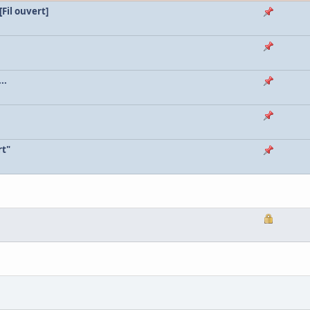
Fil ouvert]
..
rt"