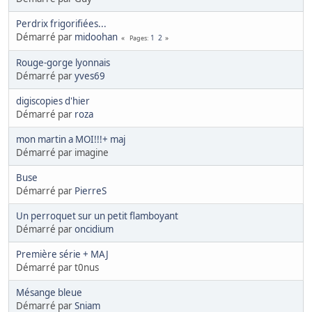
Perdrix frigorifiées...
Démarré par
midoohan
1
2
Pages
Rouge-gorge lyonnais
Démarré par
yves69
digiscopies d'hier
Démarré par
roza
mon martin a MOI!!!+ maj
Démarré par imagine
Buse
Démarré par
PierreS
Un perroquet sur un petit flamboyant
Démarré par
oncidium
Première série + MAJ
Démarré par t0nus
Mésange bleue
Démarré par
Sniam