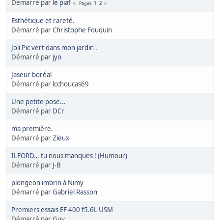
Démarré par
le piaf
1
2
Pages
Esthétique et rareté.
Démarré par
Christophe Fouquin
Joli Pic vert dans mon jardin .
Démarré par
jyo
Jaseur boréal
Démarré par lcchoucas69
Une petite pose...
Démarré par
DCr
ma première.
Démarré par
Zieux
ILFORD… tu nous manques ! (Humour)
Démarré par
J-B
plongeon imbrin à Nimy
Démarré par
Gabriel Rasson
Premiers essais EF 400 f5.6L USM
Démarré par Guy