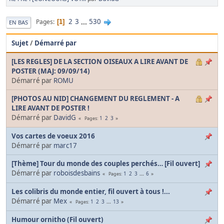
2
3
...
530
Pages
1
EN BAS
Sujet
/
Démarré par
[LES REGLES] DE LA SECTION OISEAUX A LIRE AVANT DE
POSTER (MAJ: 09/09/14)
Démarré par
ROMU
[PHOTOS AU NID] CHANGEMENT DU REGLEMENT - A
LIRE AVANT DE POSTER !
Démarré par
DavidG
1
2
3
Pages
Vos cartes de voeux 2016
Démarré par
marc17
[Thème] Tour du monde des couples perchés… [Fil ouvert]
Démarré par
roboisdesbains
1
2
3
...
6
Pages
Les colibris du monde entier, fil ouvert à tous !...
Démarré par
Mex
1
2
3
...
13
Pages
Humour ornitho (Fil ouvert)