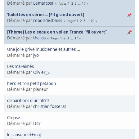
Démarré par
Lemarcost
1
2
3
...
17
Pages
Toilettes en séries… [Fil grand ouvert]
Démarré par
roboisdesbains
1
2
3
...
10
Pages
[Thème] Les oiseaux en vol en France "fil ouvert"
Démarré par
thalios
1
2
3
...
37
Pages
Une jolie grive musicienne et autres ...
Démarré par
jyo
Les mal-aimés
Démarré par
Olivier_S
hero et ron petit patapon
Démarré par planeur
disparitions d'un fil??!!
Démarré par
christian fosserat
Ca jase
Démarré par
DCr
le sansonnet+maj