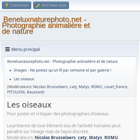
Connexion
Inscrivez-vous
Beneluxnaturephoto.net -
Photographie animalière et
de nature
Menu principal
Beneluxnaturephoto.net - Photographie animalière et de nature
Images - Ne postez qu'un fil par semaine et par galerie !
►
Les oiseaux
►
(Modérateurs:
Nicolas Brusselaers
,
caty
,
Matys
,
ROMU
,
cauet_francis
,
PITOUX56
,
Baussant
)
Les oiseaux
Pour poster et critiquer des photographies d'oiseaux.
La présence de tout élément issu de l'activité humaine peut
paraître sur l'image mais de façon discrète.
Modérateurs:
Nicolas Brusselaers
,
caty
,
Matys
,
ROMU
,