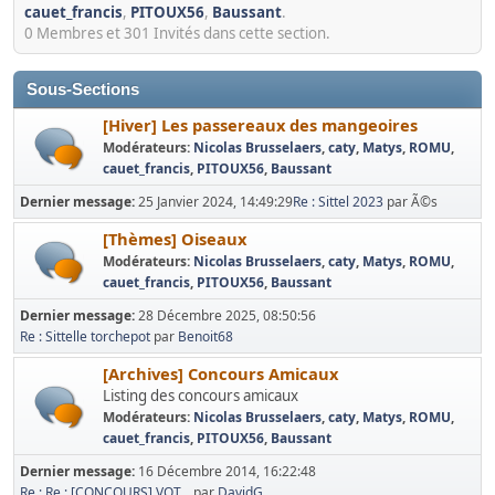
cauet_francis
,
PITOUX56
,
Baussant
.
0 Membres et 301 Invités dans cette section.
Sous-Sections
[Hiver] Les passereaux des mangeoires
Modérateurs:
Nicolas Brusselaers
,
caty
,
Matys
,
ROMU
,
cauet_francis
,
PITOUX56
,
Baussant
Dernier message:
25 Janvier 2024, 14:49:29
Re : Sittel 2023
par Ã©s
[Thèmes] Oiseaux
Modérateurs:
Nicolas Brusselaers
,
caty
,
Matys
,
ROMU
,
cauet_francis
,
PITOUX56
,
Baussant
Dernier message:
28 Décembre 2025, 08:50:56
Re : Sittelle torchepot
par
Benoit68
[Archives] Concours Amicaux
Listing des concours amicaux
Modérateurs:
Nicolas Brusselaers
,
caty
,
Matys
,
ROMU
,
cauet_francis
,
PITOUX56
,
Baussant
Dernier message:
16 Décembre 2014, 16:22:48
Re : Re : [CONCOURS] VOT...
par
DavidG