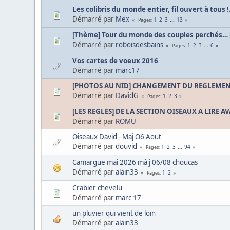
Les colibris du monde entier, fil ouvert à tous !.
Démarré par
Mex
1
2
3
...
13
Pages
[Thème] Tour du monde des couples perchés… [
Démarré par
roboisdesbains
1
2
3
...
6
Pages
Vos cartes de voeux 2016
Démarré par
marc17
[PHOTOS AU NID] CHANGEMENT DU REGLEMENT 
Démarré par
DavidG
1
2
3
Pages
[LES REGLES] DE LA SECTION OISEAUX A LIRE A
Démarré par
ROMU
Oiseaux David - Maj O6 Aout
Démarré par
douvid
1
2
3
...
94
Pages
Camargue mai 2026 mà j 06/08 choucas
Démarré par
alain33
1
2
Pages
Crabier chevelu
Démarré par
marc 17
un pluvier qui vient de loin
Démarré par
alain33