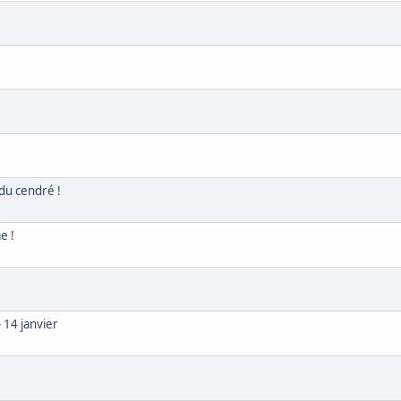
du cendré !
e !
 14 janvier