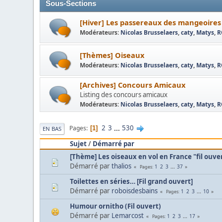
Sous-Sections
[Hiver] Les passereaux des mangeoires
Modérateurs:
Nicolas Brusselaers
,
caty
,
Matys
,
R
[Thèmes] Oiseaux
Modérateurs:
Nicolas Brusselaers
,
caty
,
Matys
,
R
[Archives] Concours Amicaux
Listing des concours amicaux
Modérateurs:
Nicolas Brusselaers
,
caty
,
Matys
,
R
2
3
...
530
Pages
1
EN BAS
Sujet
/
Démarré par
[Thème] Les oiseaux en vol en France "fil ouve
Démarré par
thalios
1
2
3
...
37
Pages
Toilettes en séries… [Fil grand ouvert]
Démarré par
roboisdesbains
1
2
3
...
10
Pages
Humour ornitho (Fil ouvert)
Démarré par
Lemarcost
1
2
3
...
17
Pages