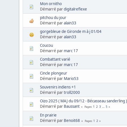
Mon ornitho
Démarré par
digitalreflexe
pitchou du jour
Démarré par
alain33
gorgebleue de Gironde m à j 01/04
Démarré par
alain33
Coucou
Démarré par
marc 17
Combattant varié
Démarré par
marc 17
Cincle plongeur
Démarré par
Mario53
Souvenirs indiens +1
Démarré par
troll2000
Oizo 2025 ( MAJ du 09/12 - Bécasseau sanderling 
Démarré par
Baussant
1
2
3
...
5
Pages
En prairie
Démarré par
Benoit68
1
2
Pages