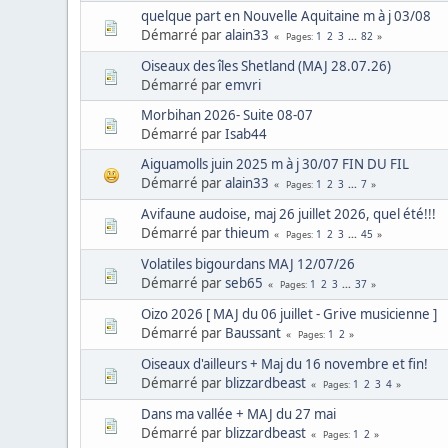
quelque part en Nouvelle Aquitaine m à j 03/08
Démarré par
alain33
1
2
3
...
82
Pages
Oiseaux des îles Shetland (MAJ 28.07.26)
Démarré par
emvri
Morbihan 2026- Suite 08-07
Démarré par
Isab44
Aiguamolls juin 2025 m à j 30/07 FIN DU FIL
Démarré par
alain33
1
2
3
...
7
Pages
Avifaune audoise, maj 26 juillet 2026, quel été!!!
Démarré par
thieum
1
2
3
...
45
Pages
Volatiles bigourdans MAJ 12/07/26
Démarré par
seb65
1
2
3
...
37
Pages
Oizo 2026 [ MAJ du 06 juillet - Grive musicienne ]
Démarré par
Baussant
1
2
Pages
Oiseaux d'ailleurs + Maj du 16 novembre et fin!
Démarré par
blizzardbeast
1
2
3
4
Pages
Dans ma vallée + MAJ du 27 mai
Démarré par
blizzardbeast
1
2
Pages