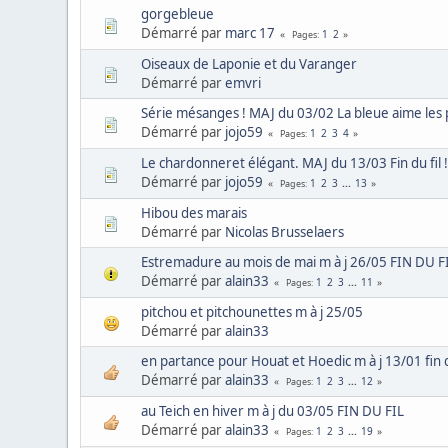
gorgebleue
Démarré par
marc 17
1
2
Pages
Oiseaux de Laponie et du Varanger
Démarré par
emvri
Série mésanges ! MAJ du 03/02 La bleue aime les
Démarré par
jojo59
1
2
3
4
Pages
Le chardonneret élégant. MAJ du 13/03 Fin du fil 
Démarré par
jojo59
1
2
3
...
13
Pages
Hibou des marais
Démarré par
Nicolas Brusselaers
Estremadure au mois de mai m à j 26/05 FIN DU F
Démarré par
alain33
1
2
3
...
11
Pages
pitchou et pitchounettes m à j 25/05
Démarré par
alain33
en partance pour Houat et Hoedic m à j 13/01 fin 
Démarré par
alain33
1
2
3
...
12
Pages
au Teich en hiver m à j du 03/05 FIN DU FIL
Démarré par
alain33
1
2
3
...
19
Pages