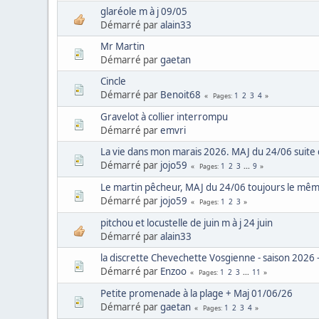
glaréole m à j 09/05
Démarré par
alain33
Mr Martin
Démarré par
gaetan
Cincle
Démarré par
Benoit68
1
2
3
4
Pages
Gravelot à collier interrompu
Démarré par
emvri
La vie dans mon marais 2026. MAJ du 24/06 suite 
Démarré par
jojo59
1
2
3
...
9
Pages
Le martin pêcheur, MAJ du 24/06 toujours le mêm
Démarré par
jojo59
1
2
3
Pages
pitchou et locustelle de juin m à j 24 juin
Démarré par
alain33
la discrette Chevechette Vosgienne - saison 2026 -
Démarré par
Enzoo
1
2
3
...
11
Pages
Petite promenade à la plage + Maj 01/06/26
Démarré par
gaetan
1
2
3
4
Pages