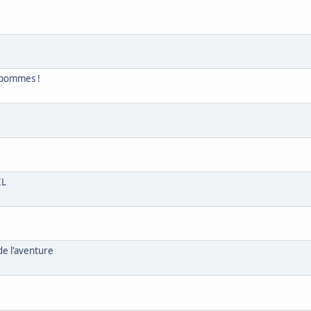
 pommes !
!
IL
de l'aventure