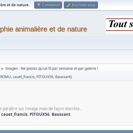
ère et de nature
.
Connexion
Inscrivez-vous
phie animalière et de nature
Images - Ne postez qu'un fil par semaine et par galerie !
►
,
ROMU
,
cauet_francis
,
PITOUX56
,
Baussant
)
t paraître sur l'image mais de façon discrète.
,
cauet_francis
,
PITOUX56
,
Baussant
.