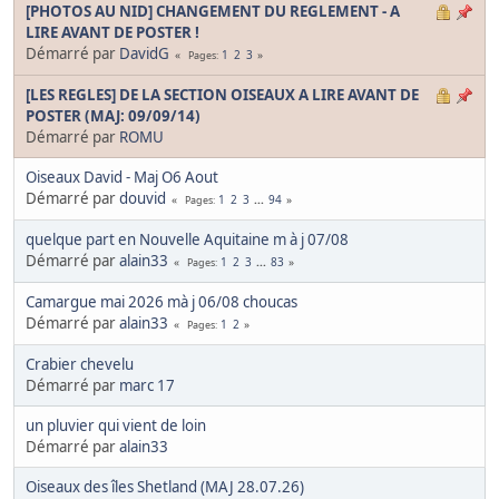
[PHOTOS AU NID] CHANGEMENT DU REGLEMENT - A
LIRE AVANT DE POSTER !
Démarré par
DavidG
1
2
3
Pages
[LES REGLES] DE LA SECTION OISEAUX A LIRE AVANT DE
POSTER (MAJ: 09/09/14)
Démarré par
ROMU
Oiseaux David - Maj O6 Aout
Démarré par
douvid
1
2
3
...
94
Pages
quelque part en Nouvelle Aquitaine m à j 07/08
Démarré par
alain33
1
2
3
...
83
Pages
Camargue mai 2026 mà j 06/08 choucas
Démarré par
alain33
1
2
Pages
Crabier chevelu
Démarré par
marc 17
un pluvier qui vient de loin
Démarré par
alain33
Oiseaux des îles Shetland (MAJ 28.07.26)