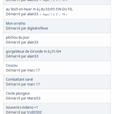
Pages
au Teich en hiver m à j du 03/05 FIN DU FIL
Démarré par
alain33
1
2
3
...
19
Pages
Mon ornitho
Démarré par
digitalreflexe
pitchou du jour
Démarré par
alain33
gorgebleue de Gironde m à j 01/04
Démarré par
alain33
Coucou
Démarré par
marc 17
Combattant varié
Démarré par
marc 17
Cincle plongeur
Démarré par
Mario53
Souvenirs indiens +1
Démarré par
troll2000