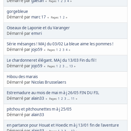
Démarré par
gaetan
1
2
3
4
Pages
gorgebleue
Démarré par
marc 17
1
2
Pages
Oiseaux de Laponie et du Varanger
Démarré par
emvri
Série mésanges ! MAJ du 03/02 La bleue aime les pommes !
Démarré par
jojo59
1
2
3
4
Pages
Le chardonneret élégant. MAJ du 13/03 Fin du fil !
Démarré par
jojo59
1
2
3
...
13
Pages
Hibou des marais
Démarré par
Nicolas Brusselaers
Estremadure au mois de mai m à j 26/05 FIN DU FIL
Démarré par
alain33
1
2
3
...
11
Pages
pitchou et pitchounettes m à j 25/05
Démarré par
alain33
en partance pour Houat et Hoedic m à j 13/01 fin de l'aventure
Démarré par
alain33
1
2
3
...
12