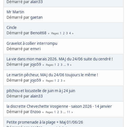
Démarré par
alain33
Mr Martin
Démarré par
gaetan
Cincle
Démarré par
Benoit68
1
2
3
4
Pages
Gravelot à collier interrompu
Démarré par
emvri
La vie dans mon marais 2026. MAJ du 24/06 suite du cendré !
Démarré par
jojo59
1
2
3
...
9
Pages
Le martin pêcheur, MAJ du 24/06 toujours le même !
Démarré par
jojo59
1
2
3
Pages
pitchou et locustelle de juin m à j 24 juin
Démarré par
alain33
la discrette Chevechette Vosgienne - saison 2026 - 14 janvier
Démarré par
Enzoo
1
2
3
...
11
Pages
Petite promenade à la plage + Maj 01/06/26