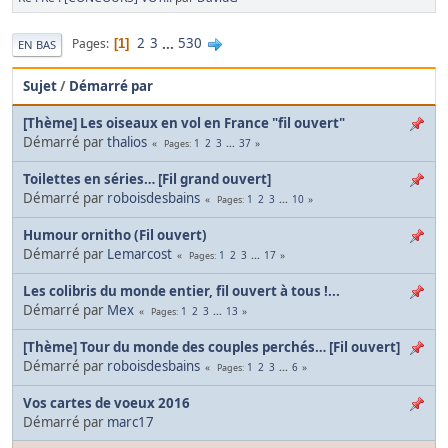
2
3
...
530
Pages
1
EN BAS
Sujet
/
Démarré par
[Thème] Les oiseaux en vol en France "fil ouvert"
Démarré par
thalios
1
2
3
...
37
Pages
Toilettes en séries… [Fil grand ouvert]
Démarré par
roboisdesbains
1
2
3
...
10
Pages
Humour ornitho (Fil ouvert)
Démarré par
Lemarcost
1
2
3
...
17
Pages
Les colibris du monde entier, fil ouvert à tous !...
Démarré par
Mex
1
2
3
...
13
Pages
[Thème] Tour du monde des couples perchés… [Fil ouvert]
Démarré par
roboisdesbains
1
2
3
...
6
Pages
Vos cartes de voeux 2016
Démarré par
marc17