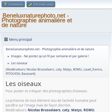
Connexion
Inscrivez-vous
Beneluxnaturephoto.net -
Photographie animalière et
de nature
Menu principal
Beneluxnaturephoto.net - Photographie animalière et de nature
Images - Ne postez qu'un fil par semaine et par galerie !
►
Les oiseaux
►
(Modérateurs:
Nicolas Brusselaers
,
caty
,
Matys
,
ROMU
,
cauet_francis
,
PITOUX56
,
Baussant
)
Les oiseaux
Pour poster et critiquer des photographies d'oiseaux.
La présence de tout élément issu de l'activité humaine peut
paraître sur l'image mais de façon discrète.
Modérateurs:
Nicolas Brusselaers
,
caty
,
Matys
,
ROMU
,