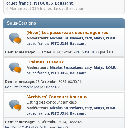
cauet_francis
,
PITOUX56
,
Baussant
.
0 Membres et 316 Invités dans cette section.
Sous-Sections
[Hiver] Les passereaux des mangeoires
Modérateurs:
Nicolas Brusselaers
,
caty
,
Matys
,
ROMU
,
cauet_francis
,
PITOUX56
,
Baussant
Dernier message:
25 Janvier 2024, 14:49:29
Re : Sittel 2023
par Ã©s
[Thèmes] Oiseaux
Modérateurs:
Nicolas Brusselaers
,
caty
,
Matys
,
ROMU
,
cauet_francis
,
PITOUX56
,
Baussant
Dernier message:
28 Décembre 2025, 08:50:56
Re : Sittelle torchepot
par
Benoit68
[Archives] Concours Amicaux
Listing des concours amicaux
Modérateurs:
Nicolas Brusselaers
,
caty
,
Matys
,
ROMU
,
cauet_francis
,
PITOUX56
,
Baussant
Dernier message:
16 Décembre 2014, 16:22:48
Re : Re : [CONCOURS] VOT...
par
DavidG