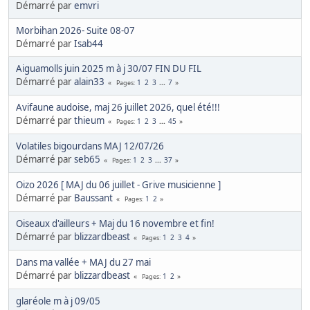
Démarré par
emvri
Morbihan 2026- Suite 08-07
Démarré par
Isab44
Aiguamolls juin 2025 m à j 30/07 FIN DU FIL
Démarré par
alain33
1
2
3
...
7
Pages
Avifaune audoise, maj 26 juillet 2026, quel été!!!
Démarré par
thieum
1
2
3
...
45
Pages
Volatiles bigourdans MAJ 12/07/26
Démarré par
seb65
1
2
3
...
37
Pages
Oizo 2026 [ MAJ du 06 juillet - Grive musicienne ]
Démarré par
Baussant
1
2
Pages
Oiseaux d'ailleurs + Maj du 16 novembre et fin!
Démarré par
blizzardbeast
1
2
3
4
Pages
Dans ma vallée + MAJ du 27 mai
Démarré par
blizzardbeast
1
2
Pages
glaréole m à j 09/05