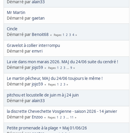
Démarré par
alain33
Mr Martin
Démarré par
gaetan
Cincle
Démarré par
Benoit68
1
2
3
4
Pages
Gravelot à collier interrompu
Démarré par
emvri
La vie dans mon marais 2026. MAJ du 24/06 suite du cendré !
Démarré par
jojo59
1
2
3
...
9
Pages
Le martin pêcheur, MAJ du 24/06 toujours le même !
Démarré par
jojo59
1
2
3
Pages
pitchou et locustelle de juin m à j 24 juin
Démarré par
alain33
la discrette Chevechette Vosgienne - saison 2026 - 14 janvier
Démarré par
Enzoo
1
2
3
...
11
Pages
Petite promenade à la plage + Maj 01/06/26