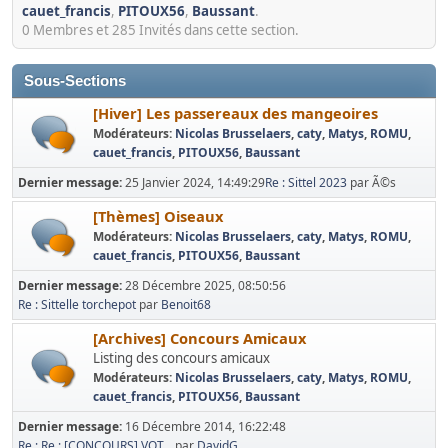
cauet_francis
,
PITOUX56
,
Baussant
.
0 Membres et 285 Invités dans cette section.
Sous-Sections
[Hiver] Les passereaux des mangeoires
Modérateurs:
Nicolas Brusselaers
,
caty
,
Matys
,
ROMU
,
cauet_francis
,
PITOUX56
,
Baussant
Dernier message:
25 Janvier 2024, 14:49:29
Re : Sittel 2023
par Ã©s
[Thèmes] Oiseaux
Modérateurs:
Nicolas Brusselaers
,
caty
,
Matys
,
ROMU
,
cauet_francis
,
PITOUX56
,
Baussant
Dernier message:
28 Décembre 2025, 08:50:56
Re : Sittelle torchepot
par
Benoit68
[Archives] Concours Amicaux
Listing des concours amicaux
Modérateurs:
Nicolas Brusselaers
,
caty
,
Matys
,
ROMU
,
cauet_francis
,
PITOUX56
,
Baussant
Dernier message:
16 Décembre 2014, 16:22:48
Re : Re : [CONCOURS] VOT...
par
DavidG