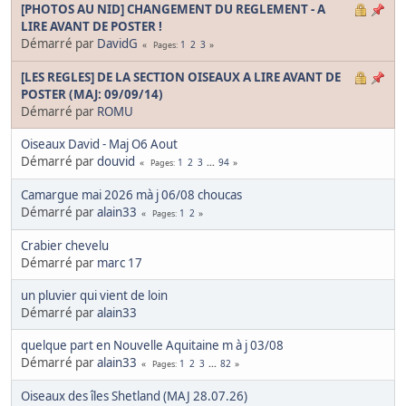
[PHOTOS AU NID] CHANGEMENT DU REGLEMENT - A
LIRE AVANT DE POSTER !
Démarré par
DavidG
1
2
3
Pages
[LES REGLES] DE LA SECTION OISEAUX A LIRE AVANT DE
POSTER (MAJ: 09/09/14)
Démarré par
ROMU
Oiseaux David - Maj O6 Aout
Démarré par
douvid
1
2
3
...
94
Pages
Camargue mai 2026 mà j 06/08 choucas
Démarré par
alain33
1
2
Pages
Crabier chevelu
Démarré par
marc 17
un pluvier qui vient de loin
Démarré par
alain33
quelque part en Nouvelle Aquitaine m à j 03/08
Démarré par
alain33
1
2
3
...
82
Pages
Oiseaux des îles Shetland (MAJ 28.07.26)