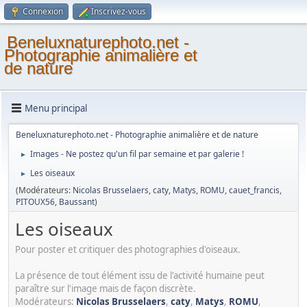
Connexion
Inscrivez-vous
Beneluxnaturephoto.net -
Photographie animalière et
de nature
Menu principal
Beneluxnaturephoto.net - Photographie animalière et de nature
Images - Ne postez qu'un fil par semaine et par galerie !
►
Les oiseaux
►
(Modérateurs:
Nicolas Brusselaers
,
caty
,
Matys
,
ROMU
,
cauet_francis
,
PITOUX56
,
Baussant
)
Les oiseaux
Pour poster et critiquer des photographies d'oiseaux.
La présence de tout élément issu de l'activité humaine peut
paraître sur l'image mais de façon discrète.
Modérateurs:
Nicolas Brusselaers
,
caty
,
Matys
,
ROMU
,