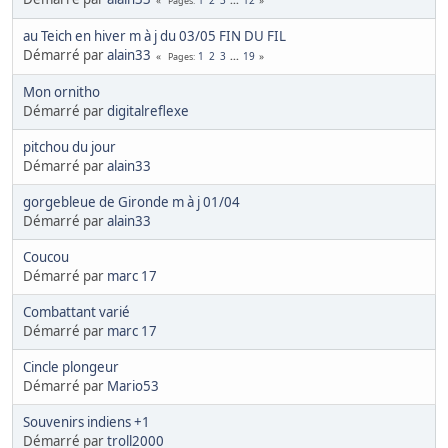
Pages
au Teich en hiver m à j du 03/05 FIN DU FIL
Démarré par
alain33
1
2
3
...
19
Pages
Mon ornitho
Démarré par
digitalreflexe
pitchou du jour
Démarré par
alain33
gorgebleue de Gironde m à j 01/04
Démarré par
alain33
Coucou
Démarré par
marc 17
Combattant varié
Démarré par
marc 17
Cincle plongeur
Démarré par
Mario53
Souvenirs indiens +1
Démarré par
troll2000