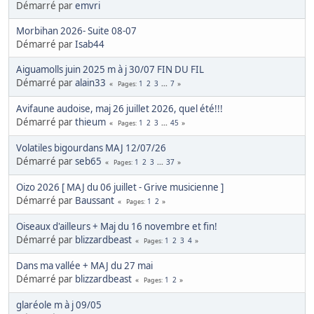
Démarré par
emvri
Morbihan 2026- Suite 08-07
Démarré par
Isab44
Aiguamolls juin 2025 m à j 30/07 FIN DU FIL
Démarré par
alain33
1
2
3
...
7
Pages
Avifaune audoise, maj 26 juillet 2026, quel été!!!
Démarré par
thieum
1
2
3
...
45
Pages
Volatiles bigourdans MAJ 12/07/26
Démarré par
seb65
1
2
3
...
37
Pages
Oizo 2026 [ MAJ du 06 juillet - Grive musicienne ]
Démarré par
Baussant
1
2
Pages
Oiseaux d'ailleurs + Maj du 16 novembre et fin!
Démarré par
blizzardbeast
1
2
3
4
Pages
Dans ma vallée + MAJ du 27 mai
Démarré par
blizzardbeast
1
2
Pages
glaréole m à j 09/05