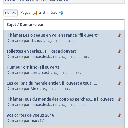
2
3
...
530
Pages
1
EN BAS
Sujet
/
Démarré par
[Thème] Les oiseaux en vol en France "fil ouvert"
Démarré par
thalios
1
2
3
...
37
Pages
Toilettes en séries… [Fil grand ouvert]
Démarré par
roboisdesbains
1
2
3
...
10
Pages
Humour ornitho (Fil ouvert)
Démarré par
Lemarcost
1
2
3
...
17
Pages
Les colibris du monde entier, fil ouvert à tous !...
Démarré par
Mex
1
2
3
...
13
Pages
[Thème] Tour du monde des couples perchés… [Fil ouvert]
Démarré par
roboisdesbains
1
2
3
...
6
Pages
Vos cartes de voeux 2016
Démarré par
marc17