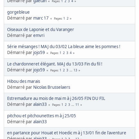
Démarré par
gaetan
1
2
3
4
Pages
gorgebleue
Démarré par
marc 17
1
2
Pages
Oiseaux de Laponie et du Varanger
Démarré par
emvri
Série mésanges ! MAJ du 03/02 La bleue aime les pommes !
Démarré par
jojo59
1
2
3
4
Pages
Le chardonneret élégant. MAJ du 13/03 Fin du fil !
Démarré par
jojo59
1
2
3
...
13
Pages
Hibou des marais
Démarré par
Nicolas Brusselaers
Estremadure au mois de mai m à j 26/05 FIN DU FIL
Démarré par
alain33
1
2
3
...
11
Pages
pitchou et pitchounettes m à j 25/05
Démarré par
alain33
en partance pour Houat et Hoedic m à j 13/01 fin de l'aventure
Démarré par
alain33
1
2
3
...
12