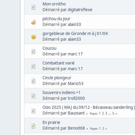
Mon ornitho
Démarré par
digitalreflexe
pitchou du jour
Démarré par
alain33
gorgebleue de Gironde m à j 01/04
Démarré par
alain33
Coucou
Démarré par
marc 17
Combattant varié
Démarré par
marc 17
Cincle plongeur
Démarré par
Mario53
Souvenirs indiens +1
Démarré par
troll2000
Oizo 2025 ( MAJ du 09/12 - Bécasseau sanderling 
Démarré par
Baussant
1
2
3
...
5
Pages
En prairie
Démarré par
Benoit68
1
2
Pages