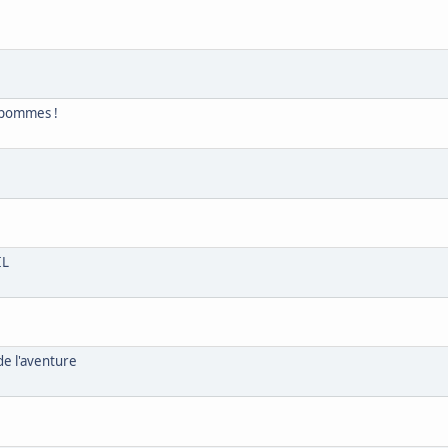
 pommes !
!
IL
de l'aventure