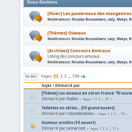
Sous-Sections
[Hiver] Les passereaux des mangeoires
Modérateurs:
Nicolas Brusselaers
,
caty
,
Matys
,
R
[Thèmes] Oiseaux
Modérateurs:
Nicolas Brusselaers
,
caty
,
Matys
,
R
[Archives] Concours Amicaux
Listing des concours amicaux
Modérateurs:
Nicolas Brusselaers
,
caty
,
Matys
,
R
2
3
...
530
Pages
1
EN BAS
Sujet
/
Démarré par
[Thème] Les oiseaux en vol en France "fil ouve
Démarré par
thalios
1
2
3
...
37
Pages
Toilettes en séries… [Fil grand ouvert]
Démarré par
roboisdesbains
1
2
3
...
10
Pages
Humour ornitho (Fil ouvert)
Démarré par
Lemarcost
1
2
3
...
17
Pages