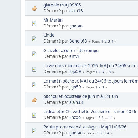
glaréole m à j 09/05
Démarré par
alain33
Mr Martin
Démarré par
gaetan
Cincle
Démarré par
Benoit68
1
2
3
4
Pages
Gravelot à collier interrompu
Démarré par
emvri
La vie dans mon marais 2026. MAJ du 24/06 suite 
Démarré par
jojo59
1
2
3
...
9
Pages
Le martin pêcheur, MAJ du 24/06 toujours le mêm
Démarré par
jojo59
1
2
3
Pages
pitchou et locustelle de juin m à j 24 juin
Démarré par
alain33
la discrette Chevechette Vosgienne - saison 2026 -
Démarré par
Enzoo
1
2
3
...
11
Pages
Petite promenade à la plage + Maj 01/06/26
Démarré par
gaetan
1
2
3
4
Pages