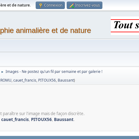
ère et de nature
.
Connexion
Inscrivez-vous
phie animalière et de nature
Images - Ne postez qu'un fil par semaine et par galerie !
►
,
ROMU
,
cauet_francis
,
PITOUX56
,
Baussant
)
t paraître sur l'image mais de façon discrète.
,
cauet_francis
,
PITOUX56
,
Baussant
.