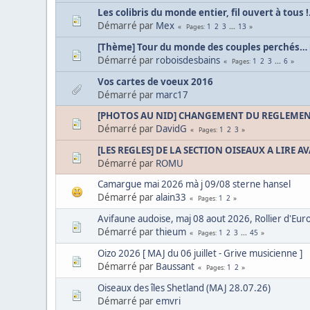
Les colibris du monde entier, fil ouvert à tous !.
Démarré par
Mex
1
2
3
...
13
Pages
[Thème] Tour du monde des couples perchés… [
Démarré par
roboisdesbains
1
2
3
...
6
Pages
Vos cartes de voeux 2016
Démarré par
marc17
[PHOTOS AU NID] CHANGEMENT DU REGLEMENT 
Démarré par
DavidG
1
2
3
Pages
[LES REGLES] DE LA SECTION OISEAUX A LIRE A
Démarré par
ROMU
Camargue mai 2026 mà j 09/08 sterne hansel
Démarré par
alain33
1
2
Pages
Avifaune audoise, maj 08 aout 2026, Rollier d'Eur
Démarré par
thieum
1
2
3
...
45
Pages
Oizo 2026 [ MAJ du 06 juillet - Grive musicienne ]
Démarré par
Baussant
1
2
Pages
Oiseaux des îles Shetland (MAJ 28.07.26)
Démarré par
emvri