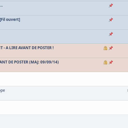
..
Fil ouvert]
- A LIRE AVANT DE POSTER !
VANT DE POSTER (MAJ: 09/09/14)
ope