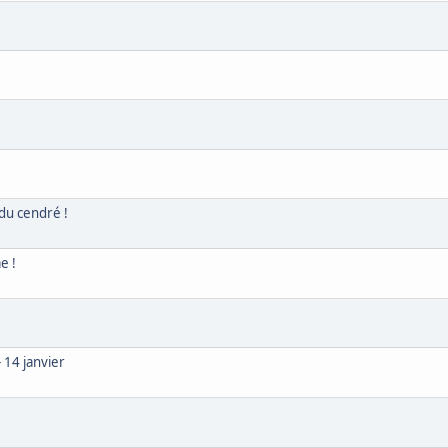
du cendré !
e !
 14 janvier