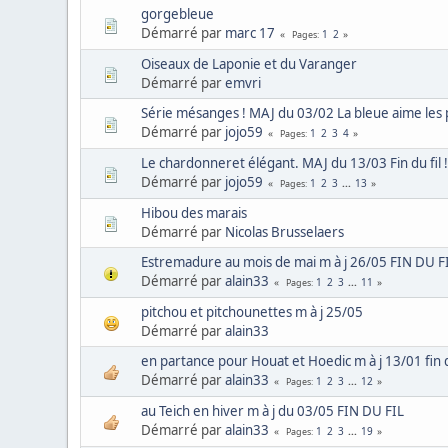
gorgebleue
Démarré par
marc 17
1
2
Pages
Oiseaux de Laponie et du Varanger
Démarré par
emvri
Série mésanges ! MAJ du 03/02 La bleue aime les
Démarré par
jojo59
1
2
3
4
Pages
Le chardonneret élégant. MAJ du 13/03 Fin du fil 
Démarré par
jojo59
1
2
3
...
13
Pages
Hibou des marais
Démarré par
Nicolas Brusselaers
Estremadure au mois de mai m à j 26/05 FIN DU F
Démarré par
alain33
1
2
3
...
11
Pages
pitchou et pitchounettes m à j 25/05
Démarré par
alain33
en partance pour Houat et Hoedic m à j 13/01 fin 
Démarré par
alain33
1
2
3
...
12
Pages
au Teich en hiver m à j du 03/05 FIN DU FIL
Démarré par
alain33
1
2
3
...
19
Pages