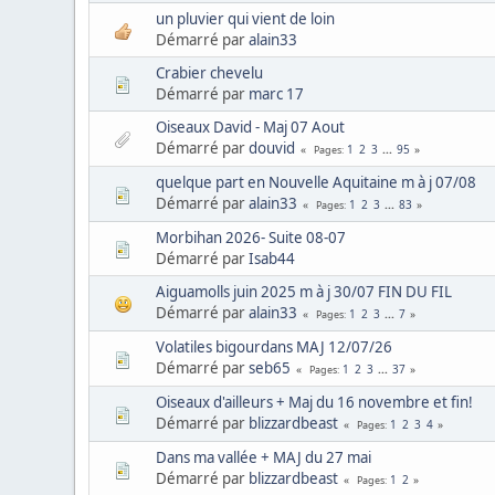
un pluvier qui vient de loin
Démarré par
alain33
Crabier chevelu
Démarré par
marc 17
Oiseaux David - Maj 07 Aout
Démarré par
douvid
1
2
3
...
95
Pages
quelque part en Nouvelle Aquitaine m à j 07/08
Démarré par
alain33
1
2
3
...
83
Pages
Morbihan 2026- Suite 08-07
Démarré par
Isab44
Aiguamolls juin 2025 m à j 30/07 FIN DU FIL
Démarré par
alain33
1
2
3
...
7
Pages
Volatiles bigourdans MAJ 12/07/26
Démarré par
seb65
1
2
3
...
37
Pages
Oiseaux d'ailleurs + Maj du 16 novembre et fin!
Démarré par
blizzardbeast
1
2
3
4
Pages
Dans ma vallée + MAJ du 27 mai
Démarré par
blizzardbeast
1
2
Pages