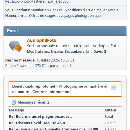
Re : Expo photo Hastière...
par
jejedudu
Sous-Sections
Montier-en-Der
Les Expositions d'Art Animalier Aves à
Namur
Livres
Offres de stages et voyages photographiques
Extra
AudiophilFoto
Section spéciale de notre partenaire Audiophil-Foto
Modérateurs:
Nicolas Brusselaers
,
Lili
,
DavidG
Dernier message:
15 Juillet 2026, 15:57:51
Canon Powershot G7X III ...
par
audiophil
Beneluxnaturephoto.net - Photographie animalière et
de nature - Centre d'informations
Messages récents
Message
Auteur
Re : Bois, marais et plages picardes...
Betal
Re : Oiseaux David - Maj O6 Aout
alain33
Re : quelque part en Nouvelle Aquitaine m à j 07/08
alain33