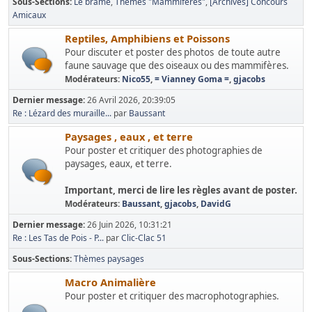
Sous-Sections
Le brame
Thèmes "Mammifères"
[Archives] Concours
Amicaux
Reptiles, Amphibiens et Poissons
Pour discuter et poster des photos de toute autre
faune sauvage que des oiseaux ou des mammifères.
Modérateurs:
Nico55
,
= Vianney Goma =
,
gjacobs
Dernier message:
26 Avril 2026, 20:39:05
Re : Lézard des muraille...
par
Baussant
Paysages , eaux , et terre
Pour poster et critiquer des photographies de
paysages, eaux, et terre.
Important, merci de lire les règles avant de poster.
Modérateurs:
Baussant
,
gjacobs
,
DavidG
Dernier message:
26 Juin 2026, 10:31:21
Re : Les Tas de Pois - P...
par
Clic-Clac 51
Sous-Sections
Thèmes paysages
Macro Animalière
Pour poster et critiquer des macrophotographies.